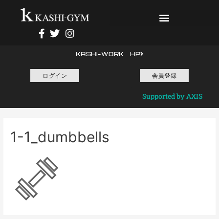
KASHI-WORK HP
ログイン
会員登録
Supported by AXIS
1-1_dumbbells